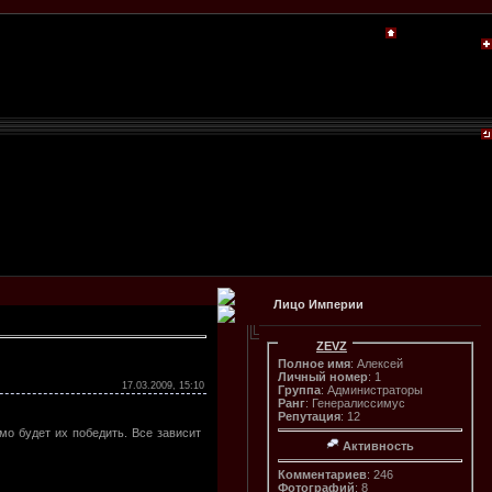
Лицо Империи
ZEVZ
Полное имя
: Алексей
Личный номер
: 1
17.03.2009, 15:10
Группа
: Администраторы
Ранг
: Генералиссимус
Репутация
: 12
мо будет их победить. Все зависит
Активность
Комментариев
: 246
Фотографий
: 8