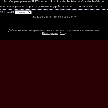
http://empire-games.ru/FILES/HeroesIV/ImAuftragdesTeufels/ImAuftragdesTeufels.rar
едется набор модераторов, ньюсмейкеров, файловиков на Стратегический портал!
тинг
:
0.0
/
0
|
This feature is for Premium users only!
Добавлять комментарии могут только зарегистрированные пользователи.
[
Регистрация
|
Вход
]