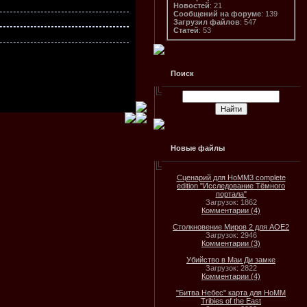
Новостей
: 21
Сообщений на форуме
: 139
Загрузил файлов
: 547
Статей
: 53
Поиск
Новые файлы
Сценарий для HoMM3 complete
edition "Исследование Тёмного
портала"
Загрузок: 1862
Комментарии (4)
Столкновение Миров 2 для AOE2
Загрузок: 2946
Комментарии (3)
Убийство в Маи Ди замке
Загрузок: 2822
Комментарии (4)
"Битва Небес" карта для HoMM
Tribies of the East