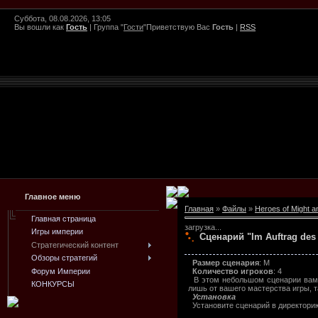
Суббота, 08.08.2026, 13:05
Вы вошли как
Гость
|
Группа
"
Гости
"
Приветствую Вас
Гость
|
RSS
Главное меню
Главная
»
Файлы
»
Heroes of Might a
Главная страница
загрузка...
Игры империи
Сценарий "Im Auftrag des 
Стратегический контент
Обзоры стратегий
Размер сценария
: M
Форум Империи
Количество игроков
: 4
В этом небольшом сценарии вам пр
КОНКУРСЫ
лишь от вашего мастерства игры, т
Установка
Установите сценарий в директори