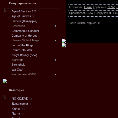
Популярные игры
Категория
:
Карты
|
Добавил
:
ZEVZ
|
В
Age of Empires 1,2
Просмотров
:
1067
|
Загрузок
:
0
|
Рей
Age of Empires 3
Blitzkrieg(Блицкриг)
Всего комментариев
:
0
Civilization
Command & Conquer
Company of Heroes
Heroes Might & Magic
Lord of the Rings
Rome:Total War
King's Bounty (new)
Starcraft
Stronghold
WarCraft
Warhammer 40000
Категории
NO CD/DVD
[0]
Дополнения
[2]
Карты
[24]
Патчи
[0]