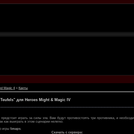
nd Magic 4
»
Карты
Teufels" для Heroes Might & Magic IV
едстоит играть за силы зла. Вам будут противостоять три противника, и необходи
ак как выиграть в этом сценарии нелегко.
ю игры
\\maps
.
Скачать с сервера: