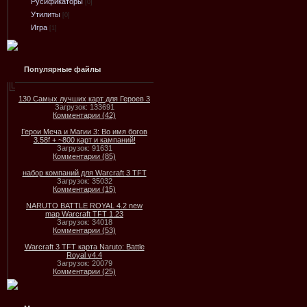
Русификаторы
[0]
Утилиты
[0]
Игра
[1]
Популярные файлы
130 Самых лучших карт для Героев 3
Загрузок: 133691
Комментарии (42)
Герои Меча и Магии 3: Во имя богов
3.58f + ~800 карт и кампаний!
Загрузок: 91631
Комментарии (85)
набор компаний для Warcraft 3 TFT
Загрузок: 35032
Комментарии (15)
NARUTO BATTLE ROYAL 4.2 new
map Warcraft TFT 1.23
Загрузок: 34018
Комментарии (53)
Warcraft 3 TFT карта Naruto: Battle
Royal v4.4
Загрузок: 20079
Комментарии (25)