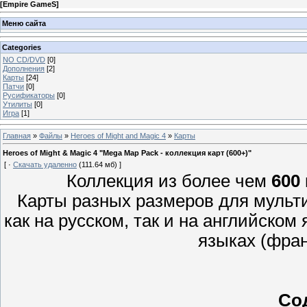
[
Empire GameS
]
Меню сайта
Categories
NO CD/DVD
[0]
Дополнения
[2]
Карты
[24]
Патчи
[0]
Русификаторы
[0]
Утилиты
[0]
Игра
[1]
Главная
»
Файлы
»
Heroes of Might and Magic 4
»
Карты
Heroes of Might & Magic 4 "Mega Map Pack - коллекция карт (600+)"
[ ·
Скачать удаленно
(111.64 мб) ]
Коллекция из более чем
600
Карты разных размеров для мульт
как на русском, так и на английском 
языках (фран
Со