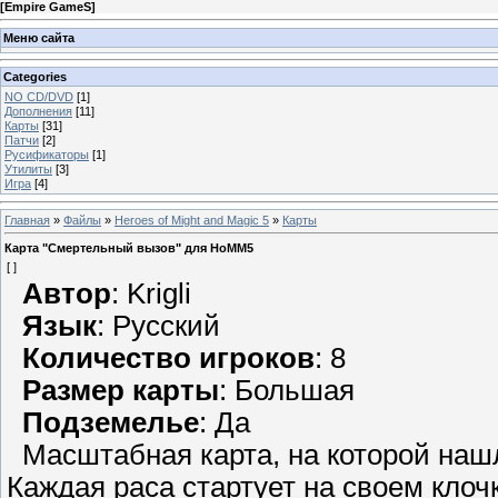
[
Empire GameS
]
Меню сайта
Categories
NO CD/DVD
[1]
Дополнения
[11]
Карты
[31]
Патчи
[2]
Русификаторы
[1]
Утилиты
[3]
Игра
[4]
Главная
»
Файлы
»
Heroes of Might and Magic 5
»
Карты
Карта "Смертельный вызов" для HoMM5
[ ]
Автор
: Krigli
Язык
: Русский
Количество игроков
: 8
Размер карты
: Большая
Подземелье
: Да
Масштабная карта, на которой нашл
Каждая раса стартует на своем кло