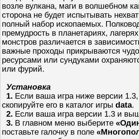
возле вулкана, маги в волшебном ка
сторона не будет испытывать нехват
полный набор ископаемых. Полково
премудрость в планетариях, лагерях
монстров различается в зависимости
важные проходы прикрываются чудов
ресурсами или сундуками охраняютс
или фурий.
Установка
1.
Если ваша игра ниже версии 1.3
скопируйте его в каталог игры
data
.
2.
Если ваша игра версии 1.3 и выш
3.
В главном меню выберите
«Один
поставьте галочку в поле
«Многопол