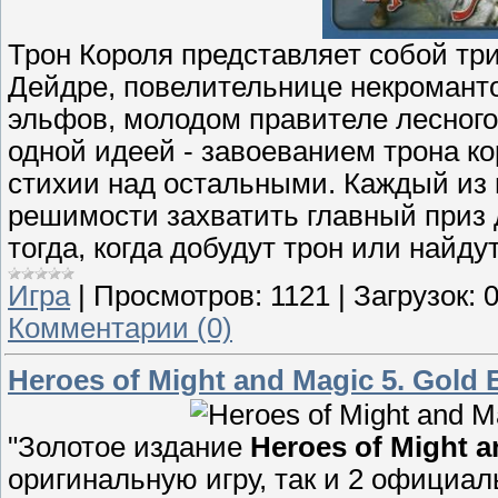
Трон Короля представляет собой три
Дейдре, повелительнице некроманто
эльфов, молодом правителе лесног
одной идеей - завоеванием трона к
стихии над остальными. Каждый из 
решимости захватить главный приз д
тогда, когда добудут трон или найду
Игра
|
Просмотров:
1121
|
Загрузок:
Комментарии (0)
Heroes of Might and Magic 5. Gold 
"Золотое издание
Hеroes of Might a
оригинальную игру, так и 2 официа