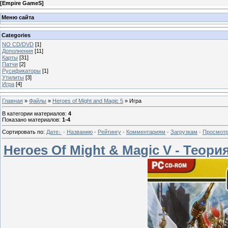
[
Empire GameS
]
Меню сайта
Categories
NO CD/DVD
[1]
Дополнения
[11]
Карты
[31]
Патчи
[2]
Русификаторы
[1]
Утилиты
[3]
Игра
[4]
Главная
»
Файлы
»
Heroes of Might and Magic 5
» Игра
В категории материалов
:
4
Показано материалов
:
1-4
Сортировать по
:
Дате
·
Названию
·
Рейтингу
·
Комментариям
·
Загрузкам
·
Просмот
Heroes Of Might & Magic V - Теори