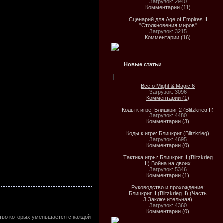
Загрузок: 2940
Комментарии (11)
Сценарий для Age of Empires II
"Столкновения миров"
Загрузок: 3215
Комментарии (16)
Новые статьи
Все о Might & Magic 6
Загрузок: 3096
Комментарии (1)
Коды к игре: Блицкриг 2 (Blitzkrieg II)
Загрузок: 4480
Комментарии (3)
Коды к игре: Блицкриг (Blitzkrieg)
Загрузок: 4695
Комментарии (0)
Тактика игры: Блицкриг II (Blitzkrieg
II).Война на двоих
Загрузок: 5346
Комментарии (1)
Руководство и прохождение:
Блицкриг II (Blitzkrieg II) (Часть
3.Заключительная)
Загрузок: 4360
Комментарии (0)
ество которых уменьшается с каждой