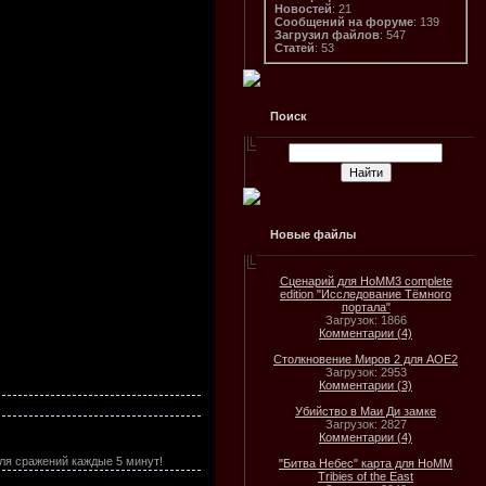
Новостей
: 21
Сообщений на форуме
: 139
Загрузил файлов
: 547
Статей
: 53
Поиск
Новые файлы
Сценарий для HoMM3 complete
edition "Исследование Тёмного
портала"
Загрузок: 1866
Комментарии (4)
Столкновение Миров 2 для AOE2
Загрузок: 2953
Комментарии (3)
Убийство в Маи Ди замке
Загрузок: 2827
Комментарии (4)
ля сражений каждые 5 минут!
"Битва Небес" карта для HoMM
Tribies of the East