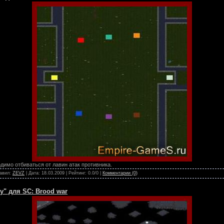
имо отбиваться от лавин атак противника.
бавил:
ZEVZ
| Дата:
18.03.2009
| Рейтинг: 0.0/0 |
Комментарии (0)
cy" для SC: Brood war