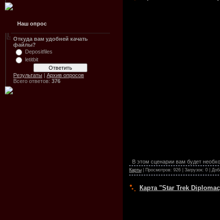
Наш опрос
Откуда вам удобней качать
файлы?
Depositfiles
letitbit
Результаты
|
Архив опросов
Всего ответов:
376
В этом сценарии вам будет необход
Карты
| Просмотров: 926 | Загрузок: 0 | До
Карта "Star Trek Diploma