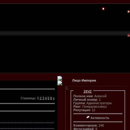
Лицо Империи
ZEVZ
Полное имя
: Алексей
Страницы
:
1
2
3
4
5
6
»
Личный номер
: 1
Группа
: Администраторы
Ранг
: Генералиссимус
Репутация
: 12
Активность
Комментариев
: 246
Фотографий
: 8