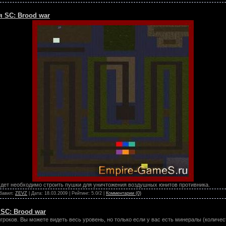
ля SC: Brood war
удет необходимо строить пушки для уничтожения воздушных юнитов противника.
обавил:
ZEVZ
| Дата:
18.03.2009
| Рейтинг: 5.0/2 |
Комментарии (0)
 SC: Brood war
игроков. Вы можете видеть весь уровень, но только если у вас есть минералы (колич