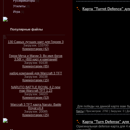
Русификаторы
[0]
Утилиты
[0]
Карта "Turret Defence" д
Игра
[1]
Популярные файлы
130 Самых лучших карт для Героев 3
Загрузок: 133700
Комментарии (42)
Герои Меча и Магии 3: Во имя богов
3.58f + ~800 карт и кампаний!
Загрузок: 91638
Комментарии (85)
набор компаний для Warcraft 3 TFT
Загрузок: 35038
Комментарии (15)
NARUTO BATTLE ROYAL 4.2 new
map Warcraft TFT 1.23
Загрузок: 34023
Комментарии (53)
Warcraft 3 TFT карта Naruto: Battle
Для победы на данной карте вам б
Royal v4.4
Карты
| Просмотров: 2792 | Загрузок: 0 | Д
Загрузок: 20085
Комментарии (25)
Карта "Turn Defense" для
Оригинальная defense-карта для 4 
секундой).