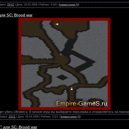
бавил:
ZEVZ
| Дата:
18.03.2009
| Рейтинг: 0.0/0 |
Комментарии (0)
для SC: Brood war
т убить Ultralisk'а. В начале игры вы выбираете персонажа и отправляетесь на поиски
обавил:
ZEVZ
| Дата:
18.03.2009
| Рейтинг: 5.0/1 |
Комментарии (0)
" для SC: Brood war