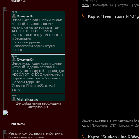
Мини-чат
Карты
| Просмотров: 933 | Загрузок: 0 | До
Карта "Teen Titans RPG" 
Для добавления необходима
авторизация
Вашей задачей в этом сценарии буде
Реклама
Карты
| Просмотров: 1737 | Загрузок: 0 | Д
Магазин футбольной атрибутики с
Карта "Sunken Line 6 Way
бесплатной доставкой