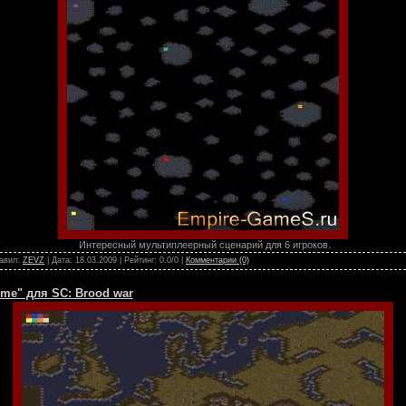
Интересный мультиплеерный сценарий для 6 игроков.
бавил:
ZEVZ
| Дата:
18.03.2009
| Рейтинг: 0.0/0 |
Комментарии (0)
Rome" для SC: Brood war