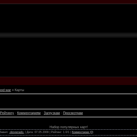
ood war
» Карты
Рейтингу
·
Комментариям
·
Загрузкам
·
Просмотрам
Набор популярных карт!
обавил:
-desperado-
| Дата:
07.05.2009
| Рейтинг: 1.0/1 |
Комментарии (0)