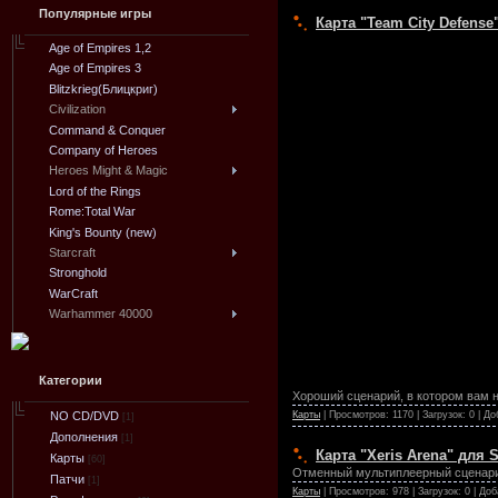
Популярные игры
Карта "Team City Defense
Age of Empires 1,2
Age of Empires 3
Blitzkrieg(Блицкриг)
Civilization
Command & Conquer
Company of Heroes
Heroes Might & Magic
Lord of the Rings
Rome:Total War
King's Bounty (new)
Starcraft
Stronghold
WarCraft
Warhammer 40000
Категории
Хороший сценарий, в котором вам н
Карты
| Просмотров: 1170 | Загрузок: 0 | Д
NO CD/DVD
[1]
Дополнения
[1]
Карта "Xeris Arena" для 
Карты
[60]
Отменный мультиплеерный сценарий
Патчи
[1]
Карты
| Просмотров: 978 | Загрузок: 0 | До