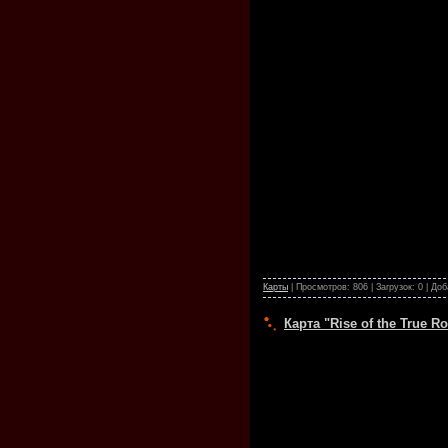
Карты
| Просмотров: 806 | Загрузок: 0 | До
Карта "Rise of the True 