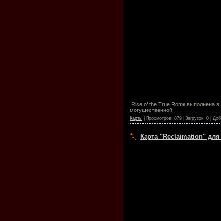
Rise of the True Rome выполнена в
могущественной.
Карты
| Просмотров: 879 | Загрузок: 0 | До
Карта "Reclaimation" для