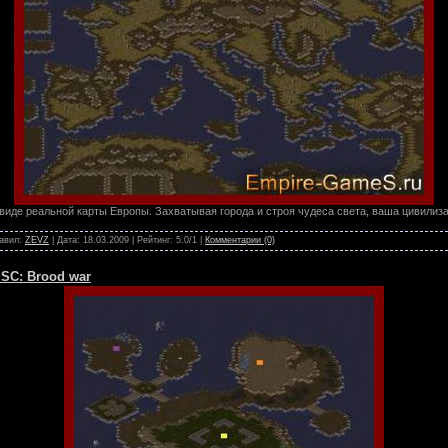
 виде реальной карты Европы. Захватывая города и строя чудеса света, ваша цивилиз
бавил:
ZEVZ
| Дата:
18.03.2009
| Рейтинг: 5.0/1 |
Комментарии (0)
 SC: Brood war