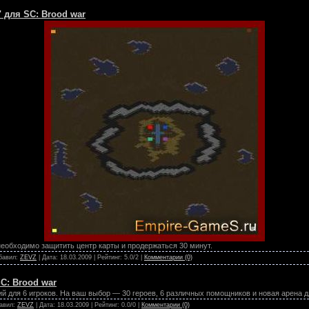
" для SC: Brood war
еобходимо защитить центр карты и продержаться 30 минут.
обавил:
ZEVZ
| Дата:
18.03.2009
| Рейтинг: 5.0/2 |
Комментарии (0)
SC: Brood war
 для 6 игроков. На ваш выбор — 30 героев, 6 различных помощников и новая арена д
бавил:
ZEVZ
| Дата:
18.03.2009
| Рейтинг: 0.0/0 |
Комментарии (0)