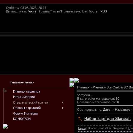
Суббота, 08.08.2026, 20:17
Вы вошли как
Гость
|
Группа
"
Гости
"
Приветствую Вас
Гость
|
RSS
Главное меню
Главная
»
Файлы
»
StarCraft & SC Br
Главная страница
загрузка...
Игры империи
В категории материалов
:
60
Показано материалов
:
1-10
Стратегический контент
Обзоры стратегий
Сортировать по
:
Дате
·
Названию
·
Форум Империи
Набор карт для Starcraft
КОНКУРСЫ
Карты
| Просмотров: 2336 | Загрузок: 0 | Д