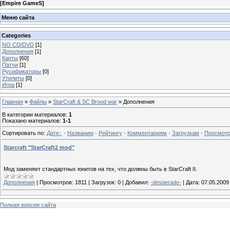
[
Empire GameS
]
Меню сайта
Categories
NO CD/DVD
[1]
Дополнения
[1]
Карты
[60]
Патчи
[1]
Русификаторы
[0]
Утилиты
[0]
Игра
[1]
Главная
»
Файлы
»
StarCraft & SC Brood war
» Дополнения
В категории материалов
:
1
Показано материалов
:
1-1
Сортировать по
:
Дате
·
Названию
·
Рейтингу
·
Комментариям
·
Загрузкам
·
Просмот
Starcraft "StarCraft2 mod"
Мод заменяет стандартных юнитов на тех, что должны быть в StarCraft II.
Дополнения
|
Просмотров:
1811
|
Загрузок:
0
|
Добавил:
-desperado-
|
Дата:
07.05.2009
Полная версия сайта