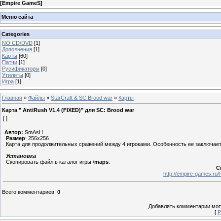
[
Empire GameS
]
Меню сайта
Categories
NO CD/DVD
[1]
Дополнения
[1]
Карты
[60]
Патчи
[1]
Русификаторы
[0]
Утилиты
[0]
Игра
[1]
Главная
»
Файлы
»
StarCraft & SC Brood war
»
Карты
Карта " AntiRush V1.4 (FIXED)" для SC: Brood war
[ ]
Автор
:
SmAsH
Размер
: 256x256
Карта для продолжительных сражений между 4 игроками. Особенность ее заключаетс
Установка
Скопировать файл в каталог игры /
maps
.
С
http://empire-games.r
Всего комментариев
:
0
Добавлять комментарии могу
[
Р