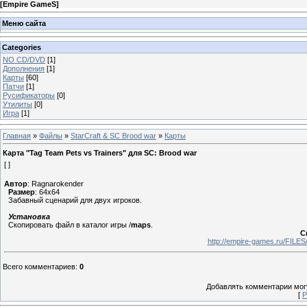
[
Empire GameS
]
Меню сайта
Categories
NO CD/DVD
[1]
Дополнения
[1]
Карты
[60]
Патчи
[1]
Русификаторы
[0]
Утилиты
[0]
Игра
[1]
Главная
»
Файлы
»
StarCraft & SC Brood war
»
Карты
Карта "Tag Team Pets vs Trainers" для SC: Brood war
[ ]
Автор
: Ragnarokender
Размер
: 64x64
Забавный сценарий для двух игроков.
Установка
Скопировать файл в каталог игры /
maps
.
С
http://empire-games.ru/FIL
Всего комментариев
:
0
Добавлять комментарии могу
[
Р