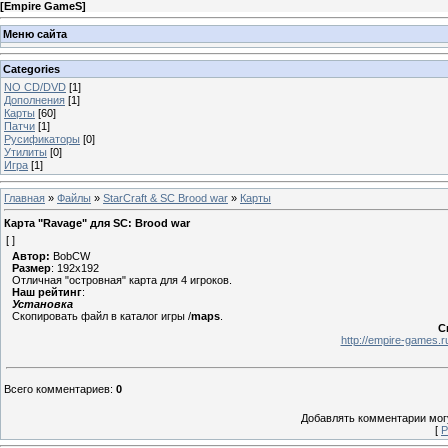
[
Empire GameS
]
Меню сайта
Categories
NO CD/DVD
[1]
Дополнения
[1]
Карты
[60]
Патчи
[1]
Русификаторы
[0]
Утилиты
[0]
Игра
[1]
Главная
»
Файлы
»
StarCraft & SC Brood war
»
Карты
Карта "Ravage" для SC: Brood war
[ ]
Автор:
BobCW
Размер
: 192x192
Отличная "островная" карта для 4 игроков.
Наш рейтинг
:
Установка
Скопировать файл в каталог игры /
maps
.
С
http://empire-games
Всего комментариев
:
0
Добавлять комментарии могу
[
Р