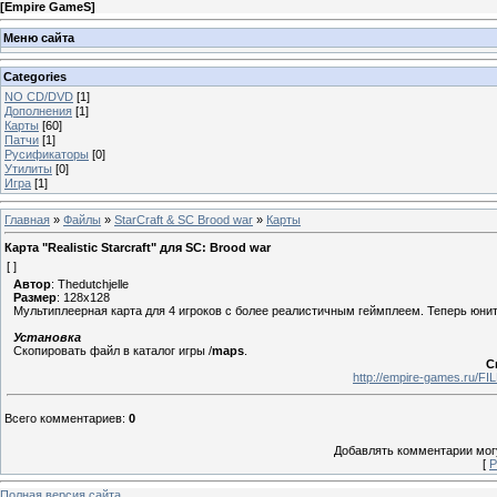
[
Empire GameS
]
Меню сайта
Categories
NO CD/DVD
[1]
Дополнения
[1]
Карты
[60]
Патчи
[1]
Русификаторы
[0]
Утилиты
[0]
Игра
[1]
Главная
»
Файлы
»
StarCraft & SC Brood war
»
Карты
Карта "Realistic Starcraft" для SC: Brood war
[ ]
Автор
: Thedutchjelle
Размер
: 128x128
Мультиплеерная карта для 4 игроков с более реалистичным геймплеем. Теперь юнит
Установка
Скопировать файл в каталог игры /
maps
.
С
http://empire-games.ru/F
Всего комментариев
:
0
Добавлять комментарии могу
[
Р
Полная версия сайта