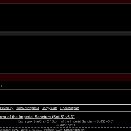
ты
Рейтингу
·
Комментариям
·
Загрузкам
·
Просмотрам
orm of the Imperial Sanctum (SotIS) v3.3"
Карта для StarCraft 2 " Storm of the Imperial Sanctum (SotIS) v3.3"
Аналог доты
 Добавил:
ZEVZ
| Дата:
07.03.2011
| Рейтинг: 0.0/0 |
Комментарии (0)