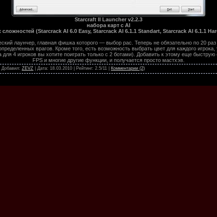
Starcraft II Launcher v2.2.3
набора карт с AI
сложностей (Starcrack AI 6.0 Easy, Starcrack AI 6.1.1 Standart, Starcrack AI 6.1.1 Har
ческий лаунчер, главная фишка которого — выбор рас. Теперь не обязательно по 20 раз 
определенных врагов. Кроме того, есть возможность выбрать цвет для каждого игрока,
а для 4 игроков вы хотите поиграть только с 2 ботами). Добавить к этому еще быструю
FPS и многие другие функции, и получается просто мастхэв.
 | Добавил:
ZEVZ
| Дата:
18.03.2010
| Рейтинг: 2.5/11 |
Комментарии (2)