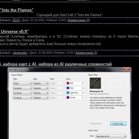
"Into the Flames"
Сценарий для StarCraft 2 "Into the Flames"
 Добавил:
ZEVZ
| Дата:
07.03.2011
| Рейтинг: 0.0/0 |
Комментарии (0)
e Universe v0.9"
rcraft 3,теперь перебралась и в SC 2.Сейчас можно поиграть за 4 героя Marine, 
ки: Ловкость, Разум и Сила.
ться,и автор будет добавлять ещё больше новых возможностей.
 Добавил:
-desperado-
| Дата:
11.08.2010
| Рейтинг: 0.0/0 |
Комментарии (1)
2.3, набора карт с AI, набора из AI различных сложностей