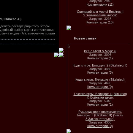
Загрузок: 2940
Комментарии (11)
Сценарий для Age of Empires II
"Столкновения миров"
Загрузок: 3215
d, Chinese AI)
Комментарии (16)
делать рестарт ради того, чтобы
 удобный выбор карты и отключение
 смену модов (AI), включение показа
Новые статьи
Все о Might & Magic 6
Загрузок: 3096
Комментарии (1)
Коды к игре: Блицкриг 2 (Blitzkrieg II)
Загрузок: 4480
Комментарии (3)
Коды к игре: Блицкриг (Blitzkrieg)
Загрузок: 4695
Комментарии (0)
Тактика игры: Блицкриг II (Blitzkrieg
II).Война на двоих
Загрузок: 5346
Комментарии (1)
Руководство и прохождение:
Блицкриг II (Blitzkrieg II) (Часть
3.Заключительная)
Загрузок: 4360
Комментарии (0)