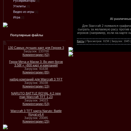
Русификаторы
[0]
Утилиты
[0]
Видео из игры
[1]
Игра
[2]
AI различных 
Для Starcraft 2 появился графи
сыграть за желаемую расу против 
игроков (например, если на карте н
Популярные файлы
Карты
| Просмотров: 6158 | Загрузок: 1945
130 Самых лучших карт для Героев 3
Загрузок: 133700
Комментарии (42)
Герои Меча и Магии 3: Во имя богов
3.58f + ~800 карт и кампаний!
Загрузок: 91638
Комментарии (85)
набор компаний для Warcraft 3 TFT
Загрузок: 35038
Комментарии (15)
NARUTO BATTLE ROYAL 4.2 new
map Warcraft TFT 1.23
Загрузок: 34023
Комментарии (53)
Warcraft 3 TFT карта Naruto: Battle
Royal v4.4
Загрузок: 20085
Комментарии (25)