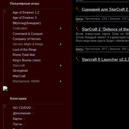
Популярные игры
Сценарий для StarCraft 2 
Age of Empires 1,2
Age of Empires 3
Карты
| Просмотров: 1201 | Загрузок: 170 |
Blitzkrieg(Блицкриг)
Civilization
StarCraft 2 "Defence of th
Command & Conquer
Всем известная карта Dota по Wa
Ghost.Каждый имеет 3 характеристи
Company of Heroes
Впоследствии карта будет обновля
Heroes Might & Magic
Карты
| Просмотров: 2077 | Загрузок: 295 |
Lord of the Rings
Rome:Total War
Starcraft II Launcher v2.
King's Bounty (new)
Starcraft
Stronghold
WarCraft
Warhammer 40000
Категории
NO CD/DVD
[3]
Дополнения
[0]
Карты
[4]
Патчи
[5]