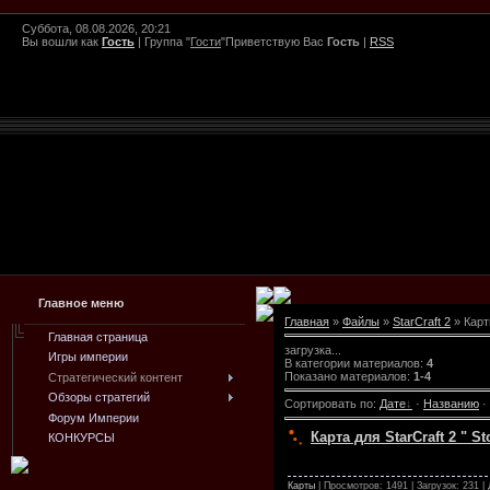
Суббота, 08.08.2026, 20:21
Вы вошли как
Гость
|
Группа
"
Гости
"
Приветствую Вас
Гость
|
RSS
Главное меню
Главная
»
Файлы
»
StarCraft 2
» Кар
Главная страница
загрузка...
Игры империи
В категории материалов
:
4
Показано материалов
:
1-4
Стратегический контент
Обзоры стратегий
Сортировать по
:
Дате
·
Названию
·
Форум Империи
Карта для StarCraft 2 " St
КОНКУРСЫ
Карты
| Просмотров: 1491 | Загрузок: 231 |